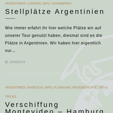
CATEGORIES
ARGENTINIEN
,
CAMPING
,
INFO
,
SÜDAMERIKA
Stellplätze Argentinien
Wie immer erfahrt ihr hier welche Plätze wir auf
unserer Tour genutzt haben, diesmal sind es die
Plätze in Argentinien. Wir haben hier eigentlich
nur…
20/06/2023
CATEGORIES
ARGENTINIEN
,
FAHRZEUG
,
INFO
,
PLANNUNG
,
REISEBERICHTE
,
TIPS &
TRICKS
Verschiffung
Montevideo – Hamburg