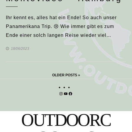
Ihr kennt es, alles hat ein Ende! So auch unser
Panamerikana Trip. 😢 Wie immer gibt es zum
Ende einer solch langen Reise wieder viel…
18/06/2023
Beitragsnavigation
OLDER POSTS »
Instagram
YouTube
Facebook
OUTDOORC