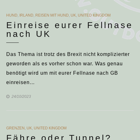
CATEGORIES
HUND
,
IRLAND
,
REISEN MIT HUND
,
UK
,
UNITED KINGDOM
Einreise eurer Fellnase
nach UK
Das Thema ist trotz des Brexit nicht komplizierter
geworden als es vorher schon war. Was genau
benötigt wird um mit eurer Fellnase nach GB
einreisen…
24/10/2023
CATEGORIES
GRENZEN
,
UK
,
UNITED KINGDOM
Fähre oder Tunnel?