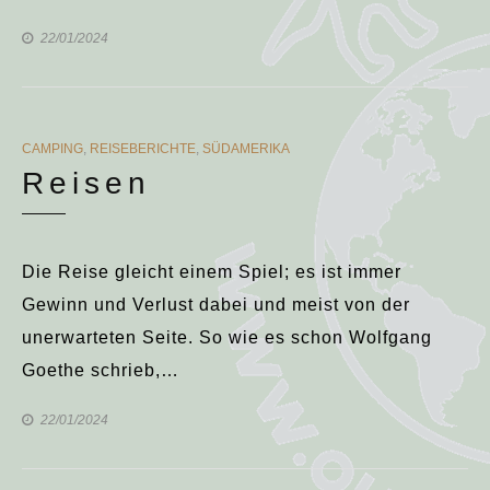
22/01/2024
CATEGORIES
CAMPING
,
REISEBERICHTE
,
SÜDAMERIKA
Reisen
Die Reise gleicht einem Spiel; es ist immer
Gewinn und Verlust dabei und meist von der
unerwarteten Seite. So wie es schon Wolfgang
Goethe schrieb,…
22/01/2024