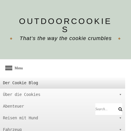
Skip
to
OUTDOORCOOKIE
content
S
That’s the way the cookie crumbles
Menu
Der Cookie Blog
Über die Cookies
Abenteuer
Search
Search
for:
Reisen mit Hund
Fahrzeug