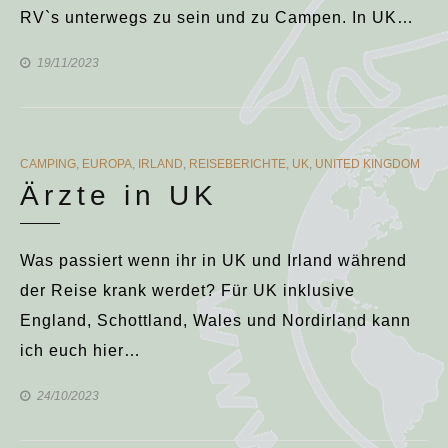
RV`s unterwegs zu sein und zu Campen. In UK…
19/11/2023
CATEGORIES
CAMPING
,
EUROPA
,
IRLAND
,
REISEBERICHTE
,
UK
,
UNITED KINGDOM
Ärzte in UK
Was passiert wenn ihr in UK und Irland während
der Reise krank werdet? Für UK inklusive
England, Schottland, Wales und Nordirland kann
ich euch hier…
24/10/2023