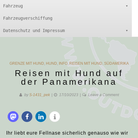
Fahrzeug
Fahrzeugverschiffung
Datenschutz und Impressum
CATEGORIES
GRENZE MIT HUND
,
HUND
,
INFO
,
REISEN MIT HUND
,
SÜDAMERIKA
Reisen mit Hund auf
der Panamerikana
on
by
S-1431_pek
17/10/2023
Leave a Comment
Reisen
mit
Hund
auf
der
Ihr liebt eure Fellnase sicherlich genauso wie wir
Panamerik