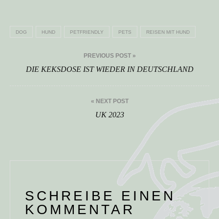
DOG
HUND
PETFRIENDLY
PETS
REISEN MIT HUND
Beitragsnavigation
PREVIOUS POST »
DIE KEKSDOSE IST WIEDER IN DEUTSCHLAND
« NEXT POST
UK 2023
SCHREIBE EINEN
KOMMENTAR