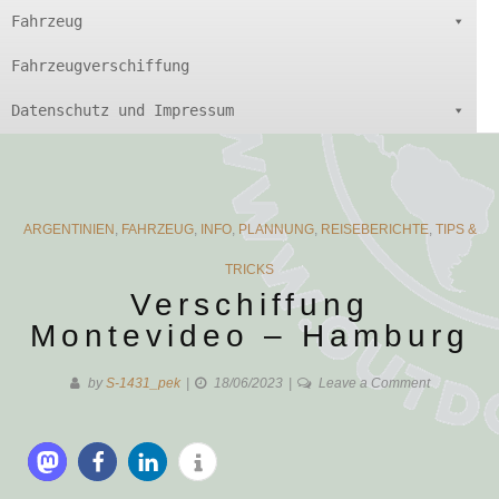
Fahrzeug
Fahrzeugverschiffung
Datenschutz und Impressum
CATEGORIES
ARGENTINIEN
,
FAHRZEUG
,
INFO
,
PLANNUNG
,
REISEBERICHTE
,
TIPS &
TRICKS
Verschiffung
Montevideo – Hamburg
on
by
S-1431_pek
18/06/2023
Leave a Comment
Verschiffun
Montevide
–
Hamburg