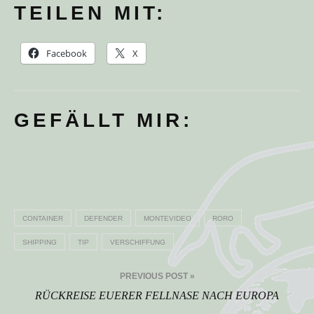
TEILEN MIT:
Facebook
X
GEFÄLLT MIR:
CONTAINER
DEFENDER
MONTEVIDEO
RORO
SHIPPING
TIP
VERSCHIFFUNG
Beitragsnavigation
PREVIOUS POST »
RÜCKREISE EUERER FELLNASE NACH EUROPA