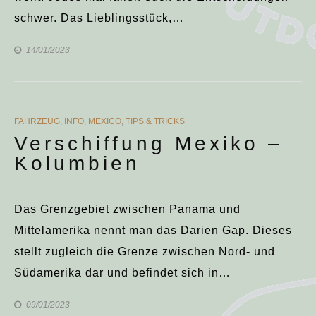
schwer. Das Lieblingsstück,…
14/01/2023
CATEGORIES
FAHRZEUG
,
INFO
,
MEXICO
,
TIPS & TRICKS
Verschiffung Mexiko –
Kolumbien
Das Grenzgebiet zwischen Panama und
Mittelamerika nennt man das Darien Gap. Dieses
stellt zugleich die Grenze zwischen Nord- und
Südamerika dar und befindet sich in…
09/01/2023