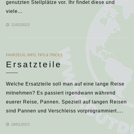
genutzten Stellplätze vor. Ihr findet diese und
viele…
12/02/2023
CATEGORIES
FAHRZEUG
,
INFO
,
TIPS & TRICKS
Ersatzteile
Welche Ersatzteile soll man auf eine lange Reise
mitnehmen? Es passiert irgendwann während
euerer Reise, Pannen. Speziell auf langen Reisen
sind Pannen und Verschleiss vorprogrammiert….
18/01/2023