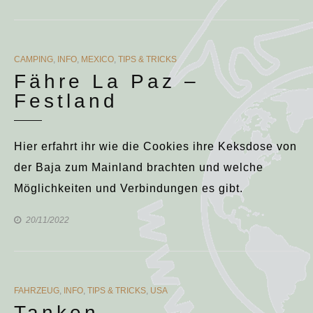
CATEGORIES
CAMPING
,
INFO
,
MEXICO
,
TIPS & TRICKS
Fähre La Paz –
Festland
Hier erfahrt ihr wie die Cookies ihre Keksdose von
der Baja zum Mainland brachten und welche
Möglichkeiten und Verbindungen es gibt.
20/11/2022
CATEGORIES
FAHRZEUG
,
INFO
,
TIPS & TRICKS
,
USA
Tanken