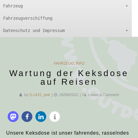
Fahrzeug
Fahrzeugverschiffung
Datenschutz und Impressum
CATEGORIES
FAHRZEUG
,
INFO
Wartung der Keksdose
auf Reisen
on
by
S-1431_pek
28/08/2022
Leave a Comment
Wartung
der
Keksdose
auf
Reisen
Unsere Keksdose ist unser fahrendes, rasselndes