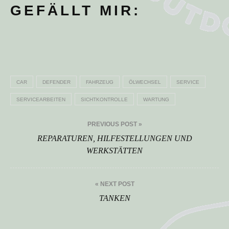
GEFÄLLT MIR:
CAR
DEFENDER
FAHRZEUG
ÖLWECHSEL
SERVICE
SERVICEARBEITEN
SICHTKONTROLLE
WARTUNG
Beitragsnavigation
PREVIOUS POST »
REPARATUREN, HILFESTELLUNGEN UND
WERKSTÄTTEN
« NEXT POST
TANKEN