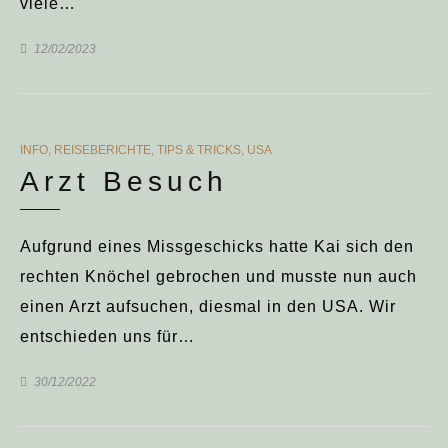
viele…
12/02/2023
CATEGORIES
INFO
,
REISEBERICHTE
,
TIPS & TRICKS
,
USA
Arzt Besuch
Aufgrund eines Missgeschicks hatte Kai sich den
rechten Knöchel gebrochen und musste nun auch
einen Arzt aufsuchen, diesmal in den USA. Wir
entschieden uns für…
30/12/2022