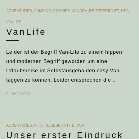
CATEGORIES
ADVENTURES
,
CAMPING
,
COOKIES
,
KANADA
,
REISEBERICHTE
,
USA
,
VANLIFE
VanLife
Leider ist der Begriff Van-Life zu einem hippen
und modernen Begriff geworden um eine
Urlaubsreise im Selbstausgebauten cosy Van
taggen zu können. Leider entsprechen die…
02/11/2022
CATEGORIES
ADVENTURES
,
INFO
,
REISEBERICHTE
,
USA
Unser erster Eindruck