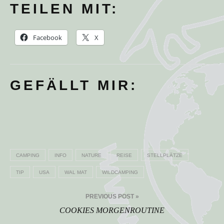
TEILEN MIT:
Facebook
X
GEFÄLLT MIR:
CAMPING
INFO
NATURE
REISE
STELLPLÄTZE
TIP
USA
WAL MAT
WILDCAMPING
Beitragsnavigation
PREVIOUS POST »
COOKIES MORGENROUTINE