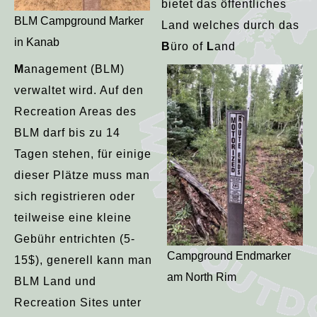
bietet das öffentliches
BLM Campground Marker
Land welches durch das
in Kanab
B
üro of
L
and
M
anagement (BLM)
verwaltet wird. Auf den
Recreation Areas des
BLM darf bis zu 14
Tagen stehen, für einige
dieser Plätze muss man
sich registrieren oder
teilweise eine kleine
Gebühr entrichten (5-
Campground Endmarker
15$), generell kann man
am North Rim
BLM Land und
Recreation Sites unter