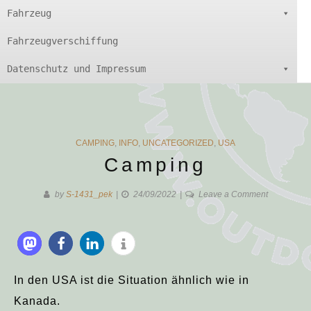
Fahrzeug
Fahrzeugverschiffung
Datenschutz und Impressum
CATEGORIES
CAMPING
,
INFO
,
UNCATEGORIZED
,
USA
Camping
on
by
S-1431_pek
24/09/2022
Leave a Comment
Camping
In den USA ist die Situation ähnlich wie in
Kanada.