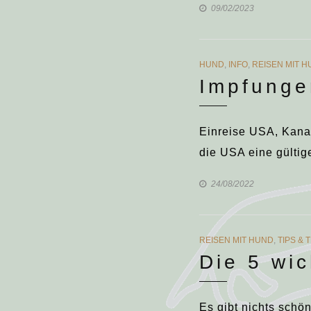
09/02/2023
CATEGORIES
HUND
,
INFO
,
REISEN MIT 
Impfunge
Einreise USA, Kanad
die USA eine gültig
24/08/2022
CATEGORIES
REISEN MIT HUND
,
TIPS & 
Die 5 wi
Es gibt nichts schö