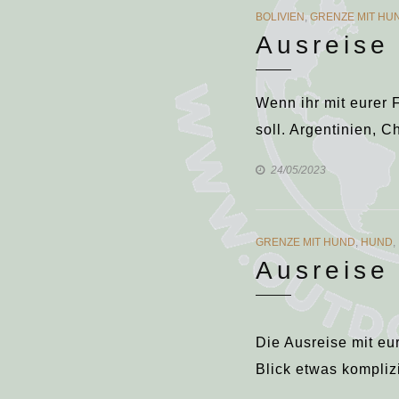
CATEGORIES
BOLIVIEN
,
GRENZE MIT HU
Ausreise 
Wenn ihr mit eurer 
soll. Argentinien, 
24/05/2023
CATEGORIES
GRENZE MIT HUND
,
HUND
,
Ausreise
Die Ausreise mit eu
Blick etwas kompli