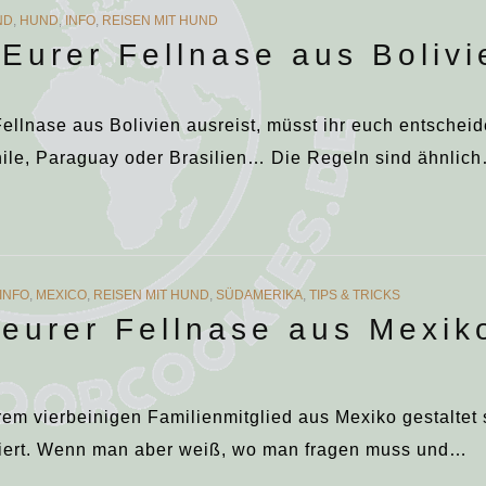
ND
,
HUND
,
INFO
,
REISEN MIT HUND
Eurer Fellnase aus Bolivi
Fellnase aus Bolivien ausreist, müsst ihr euch entsche
Chile, Paraguay oder Brasilien… Die Regeln sind ähnlic
INFO
,
MEXICO
,
REISEN MIT HUND
,
SÜDAMERIKA
,
TIPS & TRICKS
 eurer Fellnase aus Mexik
rem vierbeinigen Familienmitglied aus Mexiko gestaltet 
ziert. Wenn man aber weiß, wo man fragen muss und…