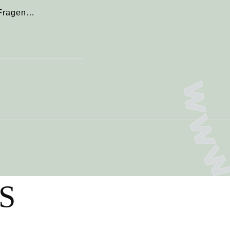
n Fragen…
S