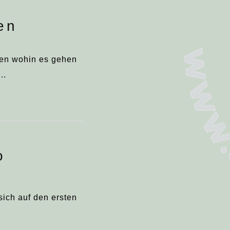
en
iden wohin es gehen
h…
o
sich auf den ersten