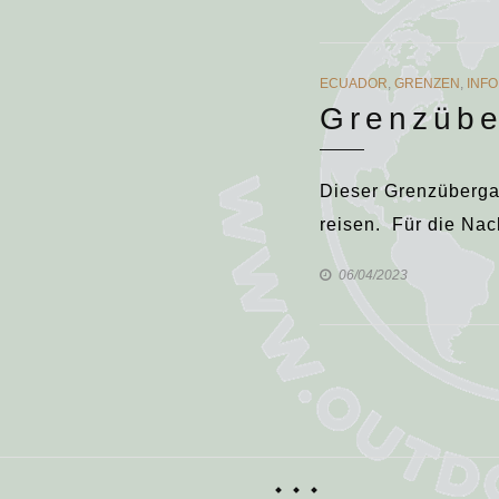
CATEGORIES
ECUADOR
,
GRENZEN
,
INFO
Grenzübe
Dieser Grenzüberga
reisen. Für die Nac
06/04/2023