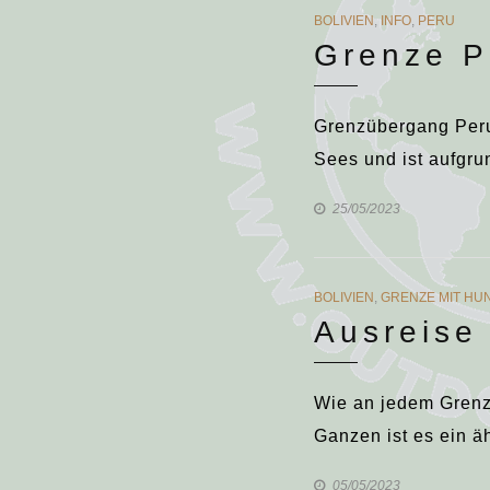
CATEGORIES
BOLIVIEN
,
INFO
,
PERU
Grenze P
Grenzübergang Peru 
Sees und ist aufgru
25/05/2023
CATEGORIES
BOLIVIEN
,
GRENZE MIT HU
Ausreise
Wie an jedem Grenzü
Ganzen ist es ein 
05/05/2023