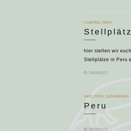
CATEGORIES
CAMPING
,
PERU
Stellplät
hier stellen wir eu
Stellplätze in Peru
06/04/2023
CATEGORIES
INFO
,
PERU
,
SÜDAMERIKA
Peru
06/04/2023