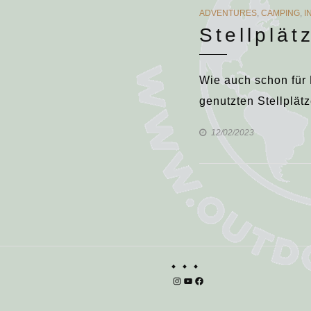
CATEGORIES
ADVENTURES
,
CAMPING
,
I
Stellplä
Wie auch schon für 
genutzten Stellplätz
12/02/2023
Instagram
YouTube
Facebook