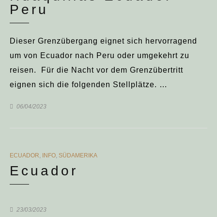
Peru
Dieser Grenzübergang eignet sich hervorragend
um von Ecuador nach Peru oder umgekehrt zu
reisen. Für die Nacht vor dem Grenzübertritt
eignen sich die folgenden Stellplätze. …
06/04/2023
CATEGORIES
ECUADOR
,
INFO
,
SÜDAMERIKA
Ecuador
23/03/2023