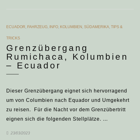
CATEGORIES
ECUADOR
,
FAHRZEUG
,
INFO
,
KOLUMBIEN
,
SÜDAMERIKA
,
TIPS &
TRICKS
Grenzübergang
Rumichaca, Kolumbien
– Ecuador
Dieser Grenzübergang eignet sich hervorragend
um von Columbien nach Equador und Umgekehrt
zu reisen. Für die Nacht vor dem Grenzübertritt
eignen sich die folgenden Stellplätze. …
23/03/2023