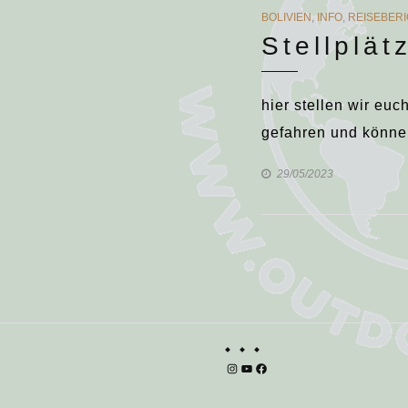
CATEGORIES
BOLIVIEN
,
INFO
,
REISEBER
Stellplät
hier stellen wir euc
gefahren und können
29/05/2023
Instagram
YouTube
Facebook