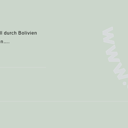
ll durch Bolivien
len….